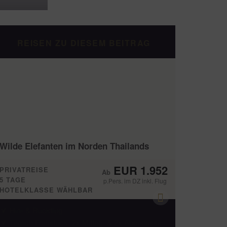
REISEN ZU DIESEM BEITRAG
Wilde Elefanten im Norden Thailands
EUR 1.952
PRIVATREISE
5 TAGE
p.Pers. im DZ inkl. Flug
HOTELKLASSE WÄHLBAR
Hin- & Rückflug
Täglich Frühstück, 2x Mittag- & 2x Abendessen