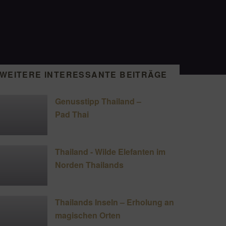
WEITERE INTERESSANTE BEITRÄGE
Genusstipp Thailand –
Pad Thai
Thailand - Wilde Elefanten im
Norden Thailands
Thailands Inseln – Erholung an
magischen Orten