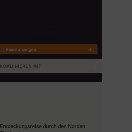
Alle Transfers im klimatisierten Fahrzeug
Englischsprachige Reiseleitung & Eintritte laut
Reiseplan
Übernachtung im Homestay
Zusätzlich individuell wählbar
Reise anzeigen
KOMBINIEREN MIT
Entdeckungsreise durch den Norden