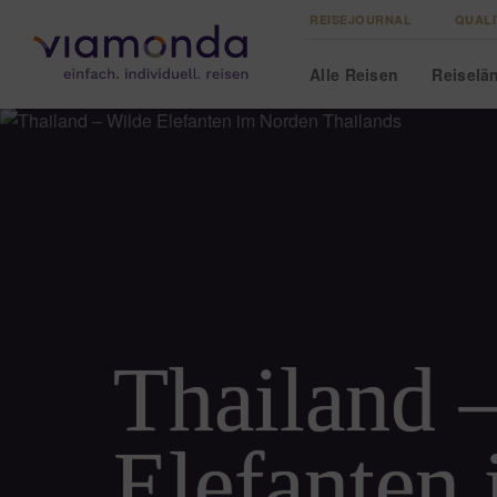
REISEJOURNAL
QUALI
Alle
Reisen
Reise
lä
Thailand 
Elefanten