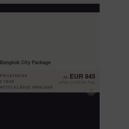
Bangkok City Package
EUR 845
PRIVATREISE
3 TAGE
p.Pers. im DZ inkl. Flug
HOTELKLASSE WÄHLBAR
Hin- & Rückflug
2x Übernachtung in Mittel- oder Komforthotels
Täglich Frühstück
Alle Transfers im klimatisierten Fahrzeug
Halbtägige City & Temples Tour mit