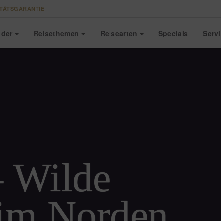
TÄTSGARANTIE
nder
Reise
themen
Reise
arten
Specials
Serv
– Wilde
 im Norden