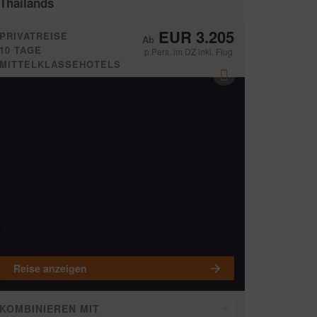
Thailands
EUR 3.205
PRIVATREISE
10 TAGE
p.Pers. im DZ inkl. Flug
MITTELKLASSEHOTELS
Hin- & Rückflug
8x Frühstück & Mittagessen in lokalen
Restaurants
Alle Transfers im klimatisierten Fahrzeug &
Zugfahrt 1. Klasse
Deutsch-/englischspr. Reiseleitung & Eintritte
laut Reiseplan
River Kwai, Goldenes Dreieck & Chiang Mai
Zusätzlich individuell wählbar
Reise anzeigen
KOMBINIEREN MIT