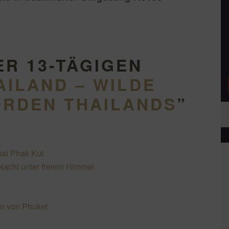
ER 13-TÄGIGEN
AILAND – WILDE
ORDEN THAILANDS
”
uai Phak Kut
 Nacht unter freiem Himmel
en von Phuket