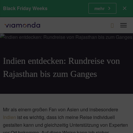
Black Friday Weeks
mehr
Togg
navi
Indien entdecken: Rundreise von
Rajasthan bis zum Ganges
Mir als einem großen Fan von Asien und insbesondere
Indien
ist es wichtig, dass ich meine Reise individuell
gestalten kann und gleichzeitig Unterstützung von Experten
vor Ort bekomme. Auf diese Weise kann ich sicher