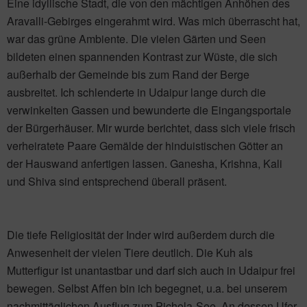
Eine idyllische Stadt, die von den mächtigen Anhöhen des
Aravalli-Gebirges eingerahmt wird. Was mich überrascht hat,
war das grüne Ambiente. Die vielen Gärten und Seen
bildeten einen spannenden Kontrast zur Wüste, die sich
außerhalb der Gemeinde bis zum Rand der Berge
ausbreitet. Ich schlenderte in Udaipur lange durch die
verwinkelten Gassen und bewunderte die Eingangsportale
der Bürgerhäuser. Mir wurde berichtet, dass sich viele frisch
verheiratete Paare Gemälde der hinduistischen Götter an
der Hauswand anfertigen lassen. Ganesha, Krishna, Kali
und Shiva sind entsprechend überall präsent.
Die tiefe Religiosität der Inder wird außerdem durch die
Anwesenheit der vielen Tiere deutlich. Die Kuh als
Mutterfigur ist unantastbar und darf sich auch in Udaipur frei
bewegen. Selbst Affen bin ich begegnet, u.a. bei unserem
nachmittäglichen Ausflug zum Pichola-See. An dessen Ufer