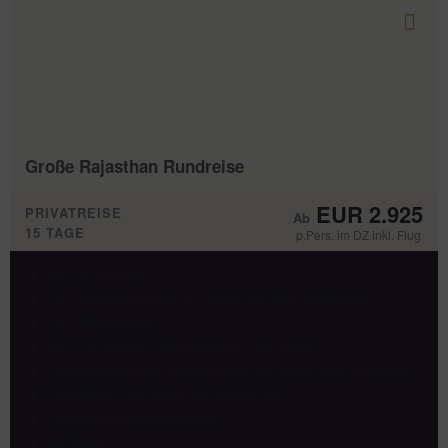
Große Rajasthan Rundreise
EUR 2.925
PRIVATREISE
15 TAGE
p.Pers. im DZ inkl. Flug
Hin- & Rückflug
14x Übernachtungen in Hotels der Komfortklasse
14x Halbpension
Alle Transfers im klimatisierten Fahrzeug
Deutschsprachige Reiseleitung & Eintritte laut Reiseplan
Kamelritt in der Wüste bei Jaisalmer
Ranthambore Nationalpark
Taj Mahal