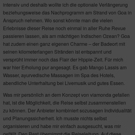
intensiv und deshalb wollte ich die optionale Verlängerung
beziehungsweise das Nachprogramm am Strand von Goa in
Anspruch nehmen. Wo sonst könnte man die vielen
Erlebnisse dieser Reise noch einmal in aller Ruhe Revue
passieren lassen, als am mächtigen Indischen Ozean? Goa
hat zudem einen ganz eigenen Charme – der Badeort mit
seinen kilometerlangen Stränden ist entspannt und
versprüht immer noch das Flair der Hippie-Zeit. Für mich
war hier Erholung pur angesagt. Es gab Mango Lassis am
Wasser, ayurvedische Massagen im Spa des Hotels,
abendliche Unterhaltung bei Livemusik und gutes Essen.
Was mir persönlich an dem Konzept von viamonda gefallen
hat, ist die Möglichkeit, die Reise selbst zusammenstellen
zu können. Der Anbieter kombiniert sozusagen Individualität
und Planungssicherheit. Ich musste nichts selbst
organisieren und habe mir einfach ausgesucht, was mir
gefällt. Den Rest übernimmt die Reiseleitung. Auf diese