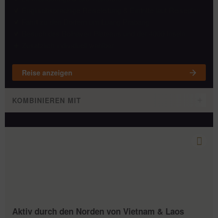
Englischsprachige Reiseleitung & Eintritte laut Reiseplan
Fahrt zu den Dörfern um Luang Prabang
Besuch des Bolhaven Plateaus und der 4000 Inseln
Zusätzlich individuell wählbar
Reise anzeigen
KOMBINIEREN MIT
Aktiv durch den Norden von Vietnam & Laos