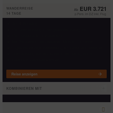
EUR 3.721
WANDERREISE
14 TAGE
p.Pers. im DZ inkl. Flug
Hin- & Rückflug
13x Übernachtung in der gewählten Kategorie
13x Frühstück & 1x Vollpension
Alle Transfers im klimatisierten Minivan mit Fahrer
Englischsprachige Reiseleitung & Eintritte laut Reiseplan
Übernachtung auf dem Schiff in der Halong Bucht
Zusätzlich individuell wählbar
Reise anzeigen
KOMBINIEREN MIT