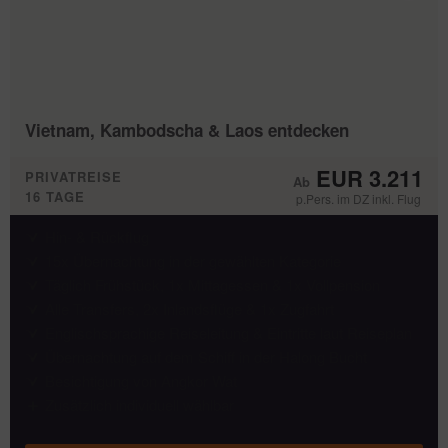
Vietnam, Kambodscha & Laos entdecken
EUR 3.211
PRIVATREISE
16 TAGE
p.Pers. im DZ inkl. Flug
Hin- & Rückflug
15x Übernachtung in der gewählten Kategorie
Täglich Frühstück, 1x Mittagessen & 1x Vollpension
Alle Transfers, 2x Inlandsflüge & 1x Zugfahrt
Englischsprachige Reiseleitung & Eintritte laut Reiseplan
Übernachtung auf dem Schiff in der Halong Bucht
Besichtigung von Angkor Wat
Zusätzlich individuell wählbar