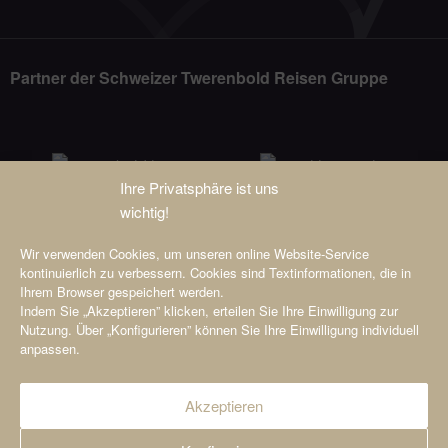
Partner der Schweizer Twerenbold Reisen Gruppe
Ihre Privatsphäre ist uns
wichtig!
Wir verwenden Cookies, um unseren online Website-Service
kontinuierlich zu verbessern. Cookies sind Textinformationen, die in
Ihrem Browser gespeichert werden.
Indem Sie „Akzeptieren” klicken, erteilen Sie Ihre Einwilligung zur
Nutzung. Über „Konfigurieren” können Sie Ihre Einwilligung individuell
anpassen.
Akzeptieren
© 2025 Viamonda GmbH i.L.