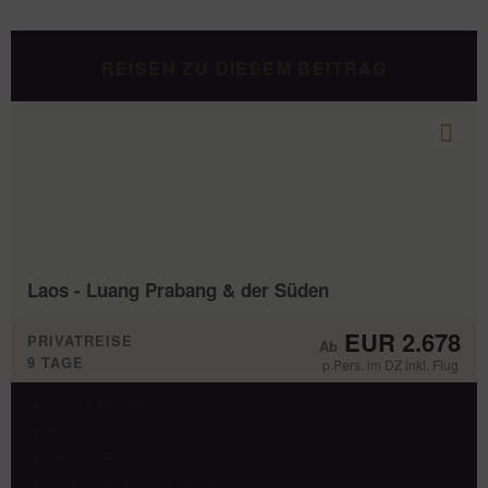
REISEN ZU DIESEM BEITRAG
Laos - Luang Prabang & der Süden
EUR 2.678
PRIVATREISE
9 TAGE
p.Pers. im DZ inkl. Flug
Hin- & Rückflug
8x Übernachtungen in der gewählten Kategorie
Täglich Frühstück
2x Inlandsflüge & alle Transfers