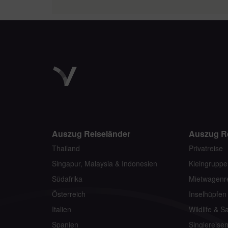
Auszug Reiseländer
Auszug R
Thailand
Privatreise
Singapur, Malaysia & Indonesien
Kleingruppe
Südafrika
Mietwagenr
Österreich
Inselhüpfen
Italien
Wildlife & Sa
Spanien
Singlereise