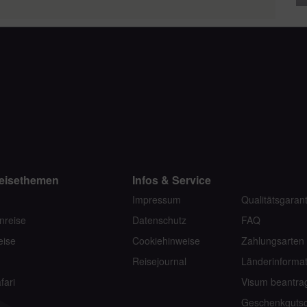
eisethemen
Infos & Service
Impressum
Qualitätsgarant
nreise
Datenschutz
FAQ
eise
Cookiehinweise
Zahlungsarten
Reisejournal
Länderinforma
fari
Visum beantra
n
Geschenkgutsc