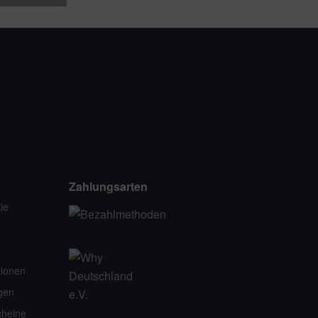
Zahlungsarten
ie
tionen
gen
heine