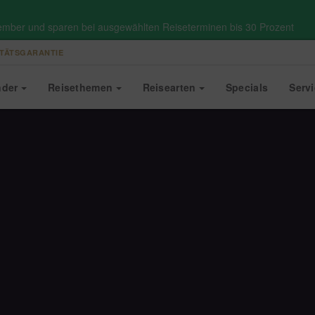
ember und sparen bei ausgewählten Reiseterminen bis 30 Prozent
TÄTSGARANTIE
nder
Reise
themen
Reise
arten
Specials
Serv