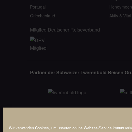
Portugal
Honeymoon
Griechenland
Aktiv & Vital
Mitglied Deutscher Reiseverband
Partner der Schweizer Twerenbold Reisen Gr
Wir verwenden Cookies, um unseren online Website-Service kontinuierlic