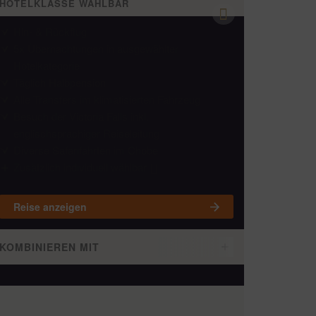
HOTELKLASSE WÄHLBAR
Hin- & Rückflug
5x Übernachtungen in ausgewählter
Hotelkategorie
Täglich Halbpension
Alle Transfers im klimatisierten Fahrzeug
Besuch der Victoria Falls inkl.
englischsprachiger Reiseleitung
Diverse Safarifahrten im Chobe
Zusätzlich individuell wählbar
Reise anzeigen
KOMBINIEREN MIT