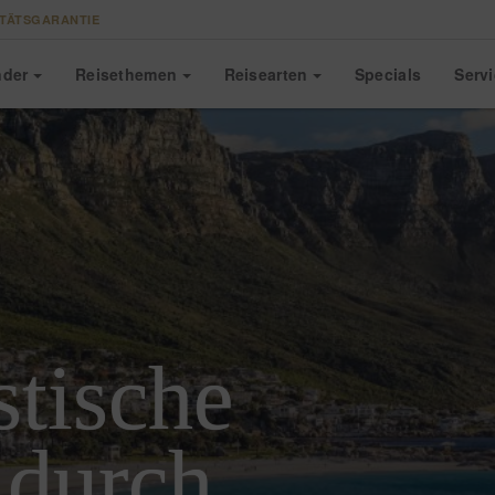
TÄTSGARANTIE
nder
Reise
themen
Reise
arten
Specials
Serv
stische
 durch