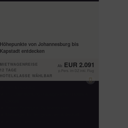
Höhepunkte von Johannesburg bis
Kapstadt entdecken
EUR 2.091
MIETWAGENREISE
12 TAGE
p.Pers. im DZ inkl. Flug
HOTELKLASSE WÄHLBAR
Hin- & Rückflug
11x Übernachtung in ausgewählten Hotels &
Lodges
Täglich Frühstück, 2x Abendessen
Mietwagen für den gesamten Aufenthalt
Vollkasko-Versicherung ohne Selbstbehalt &