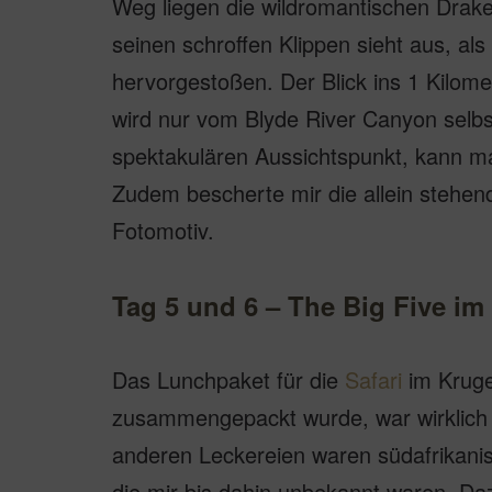
Weg liegen die wildromantischen Drak
seinen schroffen Klippen sieht aus, al
hervorgestoßen. Der Blick ins 1 Kilome
wird nur vom Blyde River Canyon selb
spektakulären Aussichtspunkt, kann m
Zudem bescherte mir die allein stehend
Fotomotiv.
Tag 5 und 6 – The Big Five im
Das Lunchpaket für die
Safari
im Kruger
zusammengepackt wurde, war wirklich
anderen Leckereien waren südafrikanis
die mir bis dahin unbekannt waren. Daz