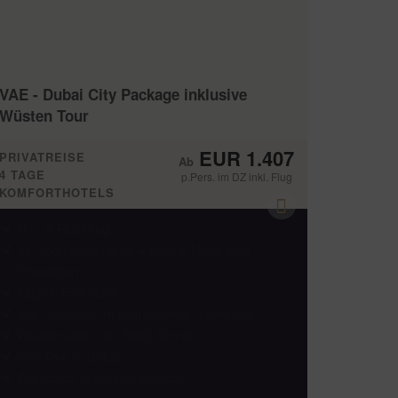
VAE - Dubai City Package inklusive
Wüsten Tour
EUR 1.407
PRIVATREISE
4 TAGE
p.Pers. im DZ inkl. Flug
KOMFORTHOTELS
Hin- & Rückflug
3x Übernachtung im 4-Sterne Hotel Vida
Downtown
Täglich Frühstück
Alle Transfers im klimatisierten Fahrzeug
Wüstensafari inkl. BBQ Dinner
City Tour in Dubai
Zusätzlich individuell wählbar