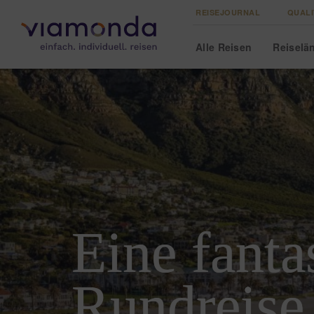
REISEJOURNAL
QUALI
Alle
Reisen
Reise
lä
Eine fanta
Rundreise