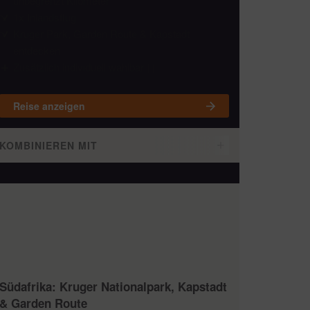
unbegrenzt Kilometer
1x Inlandsflug
Kruger Park, Garden Route & Kapstadt
entdecken
Zusätzlich individuell wählbar
Reise anzeigen
KOMBINIEREN MIT
Südafrika: Kruger Nationalpark, Kapstadt
& Garden Route