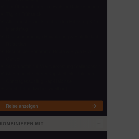
11x Übernachtung in gewählter Hotelkategorie
Täglich Frühstück
Alle Transfers im klimatisierten Fahrzeug & 1x
Inlandsflug
Deutschsprachige Reiseleitung & Eintritte laut
Reiseplan
Besuch der Panorama Route & Blyde River
Canyon
Stadtrundfahrt & Weinverkostung Stellenbosch
Stadtrundfahrt durch Kapstadt inkl. Tafelberg,
Ganztagesausflug Kap-Halbinsel
Zusätzlich individuell wählbar
Reise anzeigen
KOMBINIEREN MIT