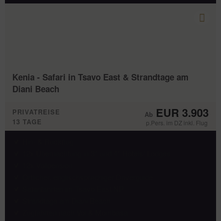
Kenia - Safari in Tsavo East & Strandtage am
Diani Beach
EUR 3.903
PRIVATREISE
13 TAGE
p.Pers. im DZ inkl. Flug
Hin- & Rückflug
12x Übernachtung in 3* und 4* Hotels/ Lodges
12x Vollpension
Örtlicher, englischsprachiger Driverguide
Safarifahrten im Tsavo East NP
Strandtage am Diani Beach
Zugfahrten nach Voi & Mombasa