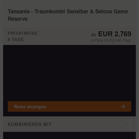
Tansania - Traumkombi Sansibar & Selous Game
Reserve
EUR 2.769
PRIVATREISE
8 TAGE
p.Pers. im DZ inkl. Flug
Hin- & Rückflug
7x Übernachtung in 4* Hotels
Täglich Frühstück, 4x Halb- & 2x Vollpension
Inlandsflüge ins Selous Game Reserve
Safarifahrten & Badepause auf Sansibar
Zusätzlich individuell wählbar
Reise anzeigen
KOMBINIEREN MIT