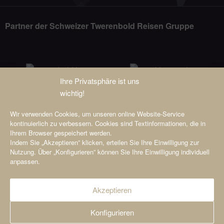
Partner der Schweizer Twerenbold Reisen Gruppe
Ihre Privatsphäre ist uns
wichtig!
Wir verwenden Cookies, um unseren online Website-Service
kontinuierlich zu verbessern. Cookies sind Textinformationen, die in
Ihrem Browser gespeichert werden.
Indem Sie „Akzeptieren” klicken, erteilen Sie Ihre Einwilligung zur
Nutzung. Über „Konfigurieren” können Sie Ihre Einwilligung individuell
anpassen.
Akzeptieren
© 2026 Viamonda GmbH i.L.
Konfigurieren