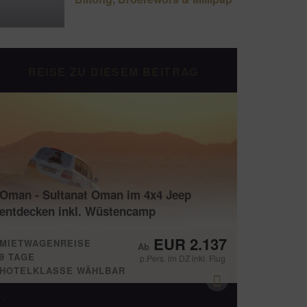
REISE ZU DIESEM BEITRAG
Oman - Sultanat Oman im 4x4 Jeep
entdecken inkl. Wüstencamp
EUR 2.137
MIETWAGENREISE
9 TAGE
p.Pers. im DZ inkl. Flug
HOTELKLASSE WÄHLBAR
Hin- & Rückflug