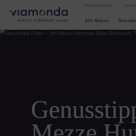
REISEJOURNAL
QUALI
Alle
Reisen
Reise
lä
Genusstip
Mezze Hu