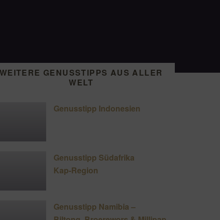
WEITERE GENUSSTIPPS AUS ALLER
WELT
Genusstipp Indonesien
Genusstipp Südafrika
Kap-Region
Genusstipp Namibia –
Biltong, Broerewors & Millipap