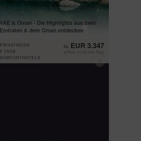
VAE & Oman - Die Highlights aus zwei
Emiraten & dem Oman entdecken
EUR 3.347
PRIVATREISE
9 TAGE
p.Pers. im DZ inkl. Flug
KOMFORTHOTELS
Hin- & Rückflug
7x Übernachtung in ausgewählten 4* & 5*
Hotels & 1x Wüstenübernachtung
Täglich Frühstück, 3x Abendessen
Alle Transfers im klimatisierten Fahrzeug &
englischsprachiger Reiseleitung
Flug von Dubai nach Muscat
Citytouren in Dubai, Abu Dhabi & Muscat
4x4 Jeep Tour im Oman inkl. Fahrer Guide
Zusätzlich individuell wählbar