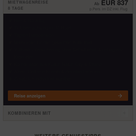
EUR 837
MIETWAGENREISE
8 TAGE
p.Pers. im DZ inkl. Flug
Hin- & Rückflug
7x Übernachtung im 4* Hotel
Täglich Halbpension
Mietwagen für den gesamten Aufenthalt
Vollkasko-Versicherung ohne Selbstbehalt & unbegrenzt
Kilometer
Kombination aus Kultur, Natur, City & Strand
Athen, Golf von Korinth & Hochland erleben
Zusätzlich individuell wählbar
Reise anzeigen
KOMBINIEREN MIT
WEITERE GENUSSTIPPS