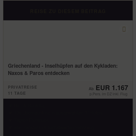
REISE ZU DIESEM BEITRAG
Griechenland - Inselhüpfen auf den Kykladen:
Naxos & Paros entdecken
EUR 1.167
PRIVATREISE
11 TAGE
p.Pers. im DZ inkl. Flug
Hin- & Rückflug
10x Übernachtung in ausgewählten 3* Hotels
Täglich Frühstück
alle Transfers im klimatisierten Fahrzeug
alle Fähren inklusive Transfers