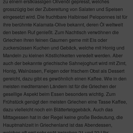
zu einem erstklassigen Olivenöl gepresst, welches
grosszügig bei der Zubereitung von Salaten und Speisen
eingesetzt wird. Die fruchtbare Halbinsel Peloponnes ist für
ihre berühmte Kalamata-Olive bekannt, deren Öl weltweit
den besten Ruf genießt. Zum Nachtisch verwöhnen die
Griechen ihren feinen Gaumen gerne mit Eis oder
zuckersüssen Kuchen und Gebäck, welche mit Honig und
Mandeln zu kleinen Köstlichkeiten veredelt werden. Aber
auch der bekannte griechische Sahnejoghurt wird mit Zimt,
Honig, Walnüssen, Feigen oder frischem Obst als Dessert
gereicht, dazu gibt es gewöhnlich einen Kaffee. Wie in den
meisten mediterranen Ländern ist für die Griechen der
gesellige Aspekt beim Essen besonders wichtig. Zum
Frühstück genügt den meisten Griechen eine Tasse Kaffee,
dazu vielleicht noch ein Blätterteiggebäck. Auch das
Mittagessen hat in der Regel keine große Bedeutung, die
Hauptmahlzeit in Griechenland ist das Abendessen,
welches oft erst sehr spät zwischen 21 und 22 Uhr