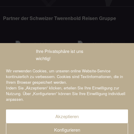
Partner der Schweizer Twerenbold Reisen Gruppe
Ihre Privatsphäre ist uns
wichtig!
Wir verwenden Cookies, um unseren online Website-Service
kontinuierlich zu verbessern. Cookies sind Textinformationen, die in
Ihrem Browser gespeichert werden.
Indem Sie „Akzeptieren” klicken, erteilen Sie Ihre Einwilligung zur
Nutzung. Über „Konfigurieren” können Sie Ihre Einwilligung individuell
anpassen.
Akzeptieren
© 2026 Viamonda GmbH i.L.
Konfigurieren