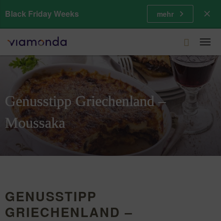
Black Friday Weeks
mehr
Togg
navi
Genusstipp Griechenland –
Moussaka
GENUSSTIPP
GRIECHENLAND –