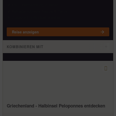
Inkl. Übernachtung in Athen
Kykladen-Juwele Naxos & Paros
Zusätzlich individuell wählbar
Reise anzeigen
KOMBINIEREN MIT
Griechenland - Halbinsel Peloponnes entdecken