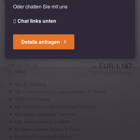
Oder chatten Sie mit uns
Chat links unten
Details anfragen
Griechenland - Inselhüpfen auf den Kykladen:
Naxos & Paros entdecken
EUR 1.167
PRIVATREISE
11 TAGE
p.Pers. im DZ inkl. Flug
Hin- & Rückflug
10x Übernachtung in ausgewählten 3* Hotels
Täglich Frühstück
alle Transfers im klimatisierten Fahrzeug
alle Fähren inklusive Transfers
Inkl. Übernachtung in Athen
Kykladen-Juwele Naxos & Paros
Zusätzlich individuell wählbar