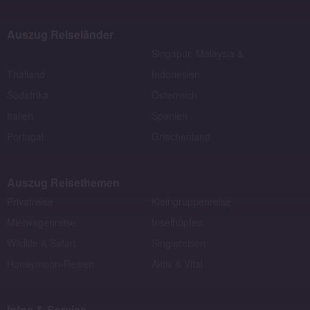
Auszug Reiseländer
Singapur, Malaysia &
Thailand
Indonesien
Südafrika
Österreich
Italien
Spanien
Portugal
Griechenland
Auszug Reisethemen
Privatreise
Kleingruppenreise
Mietwagenreise
Inselhüpfen
Wildlife & Safari
Singlereisen
Honeymoon-Reisen
Aktiv & Vital
Infos & Service