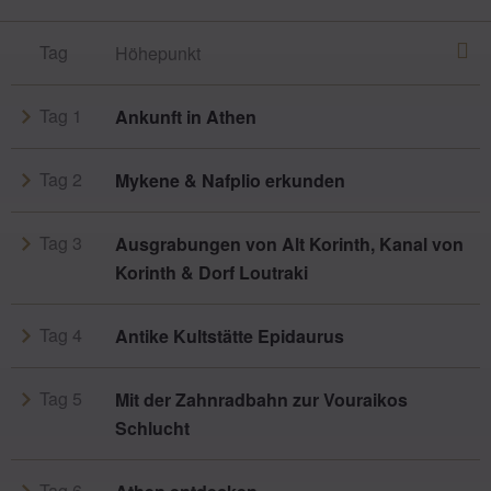
Tag
Höhepunkt
Tag 1
Ankunft in Athen
Tag 2
Mykene & Nafplio erkunden
Tag 3
Ausgrabungen von Alt Korinth, Kanal von
Korinth & Dorf Loutraki
Tag 4
Antike Kultstätte Epidaurus
Tag 5
Mit der Zahnradbahn zur Vouraikos
Schlucht
Tag 6