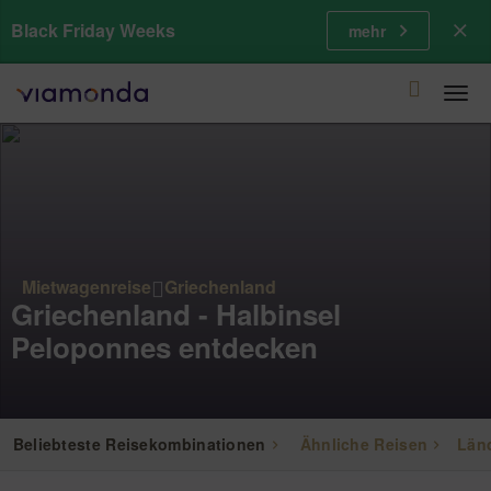
Black Friday Weeks
mehr
Togg
navi
Mietwagenreise
Griechenland
Griechenland - Halbinsel
Peloponnes entdecken
Beliebteste Reisekombinationen
Ähnliche Reisen
Län