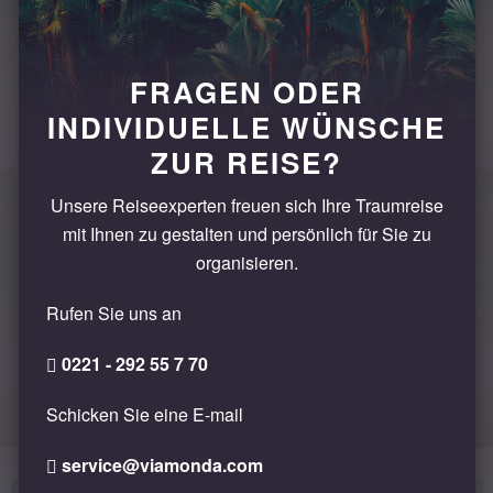
ein wahres Kontrastprogramm zu der quirligen und
modernen Innenstadt Athens. Die Plaka ist einer
der ältesten Stadtteile der Metropole. Kleine
FRAGEN ODER
Geschäfte und Souvenirläden laden zum Bummel
durch die schmalen, kopfsteingepflasterten Gassen
INDIVIDUELLE WÜNSCHE
ein und bieten Schmuck, Mode und lokale
ZUR REISE?
Keramikwaren an. In den zahlreichen Cafés und
Tavernen des Viertels können Sie die griechische
Unsere Reiseexperten freuen sich Ihre Traumreise
Küche kosten und eine kleine Pause genießen!
mit Ihnen zu gestalten und persönlich für Sie zu
organisieren.
Rufen Sie uns an
0221 - 292 55 7 70
ÄHNLICHE REISEN
Schicken Sie eine E-mail
service@viamonda.com