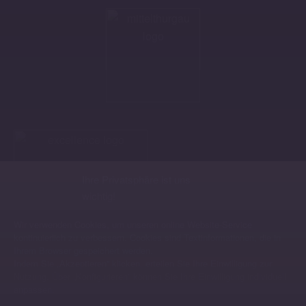
Ihre Privatsphäre ist uns
wichtig!
Wir verwenden Cookies, um unseren online Website-Service
kontinuierlich zu verbessern. Cookies sind Textinformationen, die in
Ihrem Browser gespeichert werden.
Indem Sie „Akzeptieren” klicken, erteilen Sie Ihre Einwilligung zur
Nutzung. Über „Konfigurieren” können Sie Ihre Einwilligung individuell
anpassen.