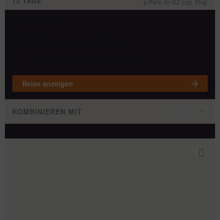
12 TAGE
p.Pers. im DZ zzgl. Flug
11x Frühstück
ausges. Komfort- & Luxushotels
Minivan mit Fahrer & Reiseleiter
Yangtze Kreuzfahrt mit Vollpension
Reise anzeigen
KOMBINIEREN MIT