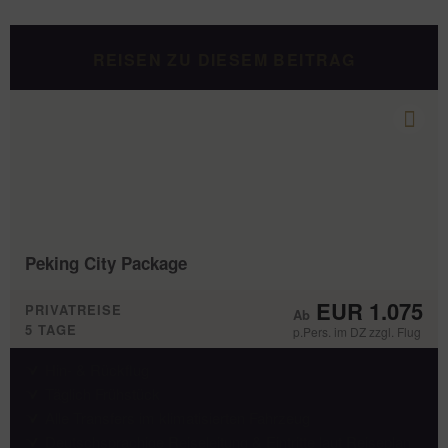
REISEN ZU DIESEM BEITRAG
Peking City Package
EUR 1.075
PRIVATREISE
5 TAGE
p.Pers. im DZ zzgl. Flug
Hin- & Rückflug
Täglich Frühstück
Alle Transfers im klimatisierten Fahrzeug
Deutschsprachige Reiseleitung & Eintritte laut Reiseplan