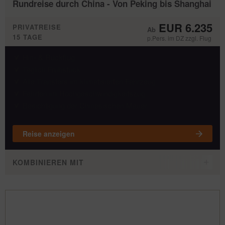
Rundreise durch China - Von Peking bis Shanghai
EUR 6.235
PRIVATREISE
15 TAGE
p.Pers. im DZ zzgl. Flug
Hin- & Rückflug
Täglich Frühstück
Alle Transfers im klimatisierten Fahrzeug
Fahrten im Hochgeschwindigkeitszug
Besichtigung der Chinesischen Mauer
Reise anzeigen
KOMBINIEREN MIT