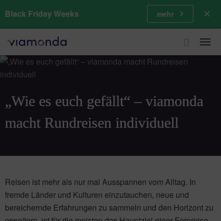
Black Friday Weeks
mehr
Togg
navi
„Wie es euch gefällt“ – viamonda
macht Rundreisen individuell
Reisen ist mehr als nur mal Ausspannen vom Alltag. In
fremde Länder und Kulturen einzutauchen, neue und
bereichernde Erfahrungen zu sammeln und den Horizont zu
erweitern, ist für die meisten das Hauptziel einer Fernreise.