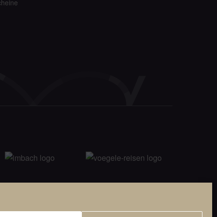
heine
© 2026 Viamonda GmbH i.L.