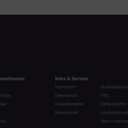
eisethemen
Infos & Service
Impressum
Qualitätsgarant
nreise
Datenschutz
FAQ
eise
Cookiehinweise
Zahlungsarten
Reisejournal
Länderinforma
fari
Visum beantra