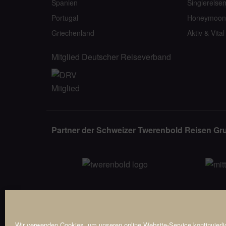
Spanien
Singlereise
Portugal
Honeymoon
Griechenland
Aktiv & Vital
Mitglied Deutscher Reiseverband
Partner der Schweizer Twerenbold Reisen Gr
Wir verwenden Cookies, um unseren online Website-Service kontinuierlic