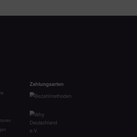
Zahlungsarten
ie
tionen
gen