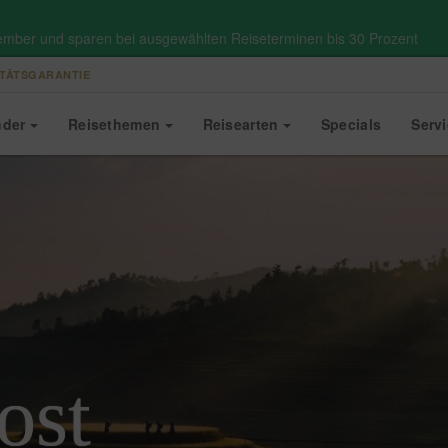
ember und sparen bei ausgewählten Reiseterminen bis 30 Prozent
TÄTSGARANTIE
nder
Reise
themen
Reise
arten
Specials
Serv
ost