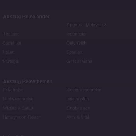
Auszug Reiseländer
Singapur, Malaysia &
Thailand
Indonesien
Südafrika
Österreich
Italien
Spanien
Portugal
Griechenland
Auszug Reisethemen
Privatreise
Kleingruppenreise
Mietwagenreise
Inselhüpfen
Wildlife & Safari
Singlereisen
Honeymoon-Reisen
Aktiv & Vital