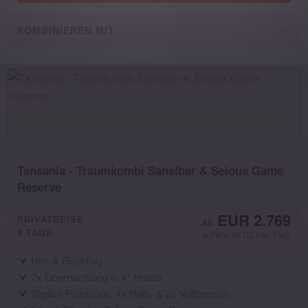
KOMBINIEREN MIT
Tansania - Traumkombi Sansibar & Selous Game
Reserve
EUR 2.769
PRIVATREISE
8 TAGE
p.Pers. im DZ inkl. Flug
Hin- & Rückflug
7x Übernachtung in 4* Hotels
Täglich Frühstück, 4x Halb- & 2x Vollpension