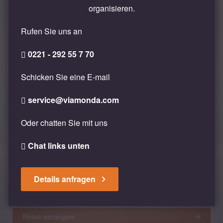
organisieren.
Rufen Sie uns an
0221 - 292 55 7 70
Tansania erleben - Sansibar & Serengeti
Schicken Sie eine E-mail
EUR 4.049
PRIVATREISE
service@viamonda.com
8 TAGE
p.Pers. im DZ inkl. Flug
Oder chatten Sie mit uns
Hin- & Rückflug
7x Übernachtung in 4* Hotels
Chat links unten
1x Frühstück, 4x Halbpension & 2x Vollpension
Inlandsflüge in die Serengeti
Safarifahrten & Badepause auf Sansibar
Details anfragen
Zusätzlich individuell wählbar
Reise anzeigen