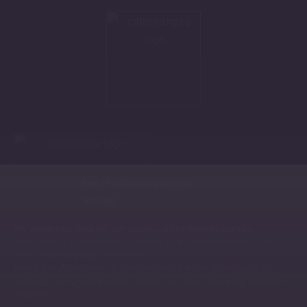
Ihre Privatsphäre ist uns
wichtig!
Wir verwenden Cookies, um unseren online Website-Service
kontinuierlich zu verbessern. Cookies sind Textinformationen, die in
Ihrem Browser gespeichert werden.
Indem Sie „Akzeptieren” klicken, erteilen Sie Ihre Einwilligung zur
Nutzung. Über „Konfigurieren” können Sie Ihre Einwilligung individuell
anpassen.