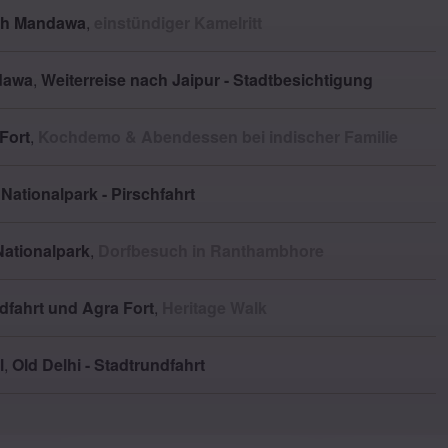
ach Mandawa
,
einstündiger Kamelritt
dawa
,
Weiterreise nach Jaipur - Stadtbesichtigung
Fort
,
Kochdemo & Abendessen bei indischer Familie
ationalpark - Pirschfahrt
Nationalpark
,
Dorfbesuch in Ranthambhore
dfahrt und Agra Fort
,
Heritage Walk
l
,
Old Delhi - Stadtrundfahrt