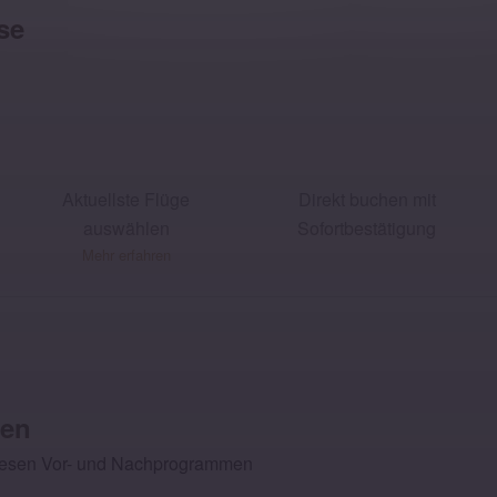
se
optional:
Tag 8: National Museum in Delhi
Aktuellste Flüge
Direkt buchen mit
auswählen
Sofortbestätigung
Mehr erfahren
nen
diesen Vor- und Nachprogrammen