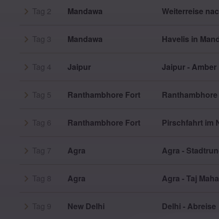
Tag 2
Mandawa
Weiterreise n
Tag 3
Mandawa
Havelis in Man
Tag 4
Jaipur
Jaipur - Amber 
Tag 5
Ranthambhore Fort
Ranthambhore N
Tag 6
Ranthambhore Fort
Pirschfahrt im 
Tag 7
Agra
Agra - Stadtrun
Tag 8
Agra
Agra - Taj Maha
Tag 9
New Delhi
Delhi - Abreise