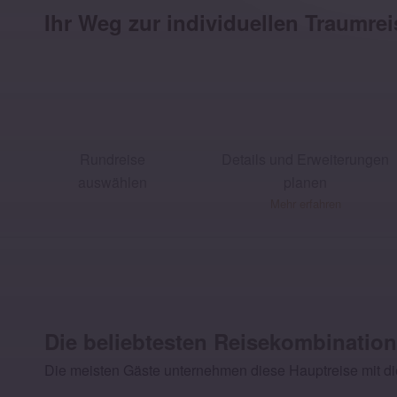
optional:
Tag 2: Kamelritt in Mandawa
Ihr Weg zur individuellen Traumrei
Besuch des Palast der Winde & Amber Forts
2x Pirschfahrten im Ranthambhore Nationalpark
Besuch des Red Fort & Taj Mahal
Stadtrundfahrt durch Old Delhi mit Rickshaw-Fahrt
Rundreise
Details und Erweiterungen
auswählen
planen
Mehr erfahren
Die beliebtesten Reisekombinatio
Die meisten Gäste unternehmen diese Hauptreise mit 