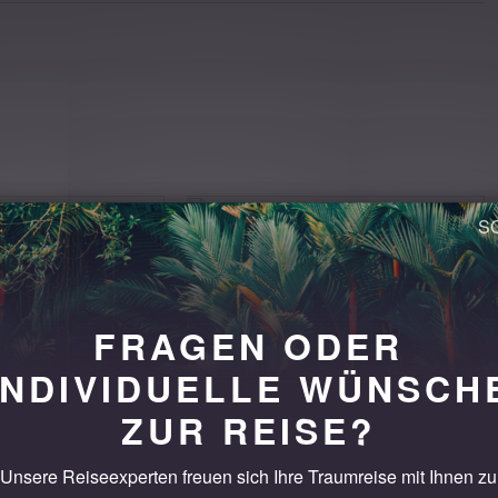
FRAGEN ODER
INDIVIDUELLE WÜNSCH
Mandawa
Tag 3
Jaipur
ZUR REISE?
ndawa
Heritage Hotel Mandawa Haveli
Details
Unsere Reiseexperten freuen sich Ihre Traumreise mit Ihnen zu