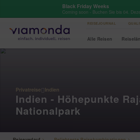
Black Friday Weeks
Coming soon - Buchen Sie bis 04. Dez
REISEJOURNAL
QUALI
Alle
Reisen
Reise
lä
Privatreise
Indien
Indien - Höhepunkte Ra
Nationalpark
Reiseverlauf
Beliebteste Reisekombinationen