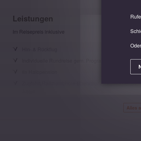
Leistungen
Rufe
Schi
Im Reisepreis inklusive
Oder
Hin- & Rückflug
Individuelle Rundreise gem. Programm
8x Halbpension
Zugfahrt Ranthambhore-Bharatpur im klimatisierten
Abteil
Alle Eintrittsgelder und Besichtigungen gemäß
Alles 
Reiseplan
optional:
Tag 1: Besuch des Khan Markets in New
Delhi