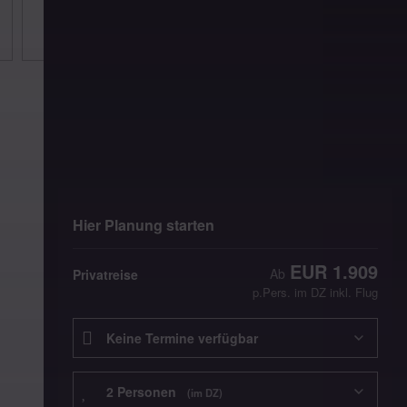
Hier Planung starten
EUR 1.909
Privatreise
p.Pers. im DZ inkl. Flug
Reisedatum
Reisende
2 Pers
onen
(im DZ)