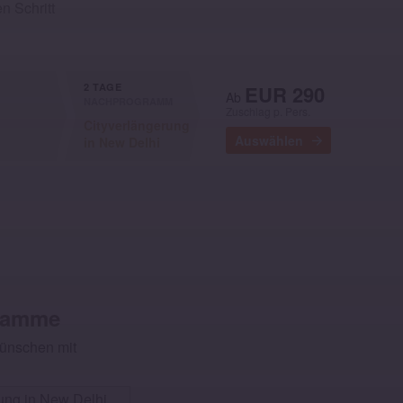
n Schritt
2 TAGE
EUR 290
Ab
NACHPROGRAMM
Ausgewählt
Zuschlag p. Pers.
Cityverlängerung
Auswählen
in New Delhi
gramme
Wünschen mit