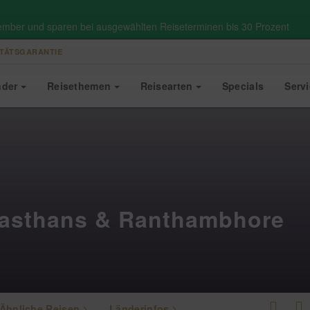
ember und sparen bei ausgewählten Reiseterminen bis 30 Prozent
TÄTSGARANTIE
nder
Reise
themen
Reise
arten
Specials
Serv
jasthans & Ranthambhore
Ähnliche Reisen
Länderinfos