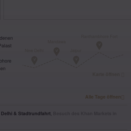
Ranthambhore Fort
ldenen
Mandawa
Palast
New Delhi
Jaipur
mbhore
sen
Karte öffnen
Alle
Tage
öffnen
 Delhi & Stadtrundfahrt
,
Besuch des Khan Markets in