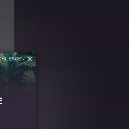
E
Tag 5
Ranthambhore Fort
Tag 7
Tiger Den Resort
Hotel The Retreat
Details
Details