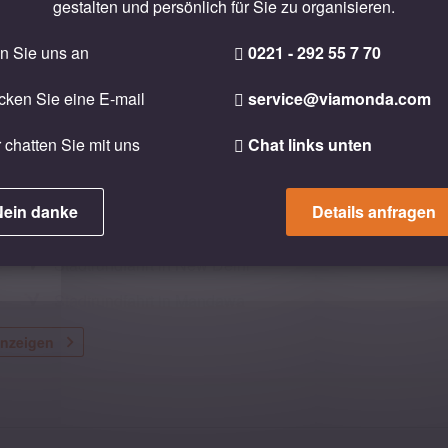
gestalten und persönlich für Sie zu organisieren.
n Sie uns an
0221 - 292 55 7 70
cken Sie eine E-mail
service@viamonda.com
 chatten Sie mit uns
Chat links unten
8x Übernachtung in Hotels der Mittelklasse
Alle Transfers im geräumigen, klimatisierten Fahrzeug
Nein danke
Details anfragen
Örtliche deutschsprachige Reiseleitung
Stadtrundfahrt in New Delhi
Stadtrundfahrt in Mandawa
Stadtrundfahrt in Jaipur
anzeigen
optional:
Tag 4: Kochdemo bei Familie in Jaipur
optional:
Tag 6: Dorfbesuch in Ranthambhore
optional:
Tag 7: Heritage Walk in Agra